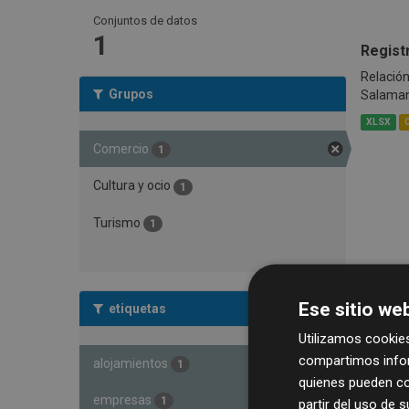
Conjuntos de datos
1
Regist
Relación
Grupos
Salama
XLSX
Comercio
1
Cultura y ocio
1
Turismo
1
Ese sitio web
etiquetas
Utilizamos cookies
compartimos infor
alojamientos
1
quienes pueden co
empresas
1
partir del uso de 