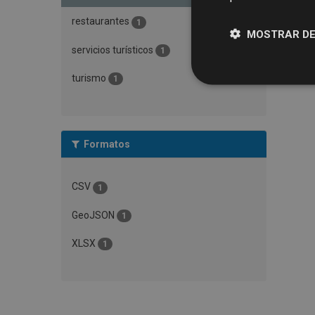
restaurantes
1
MOSTRAR DE
servicios turísticos
1
turismo
1
Formatos
CSV
1
GeoJSON
1
XLSX
1