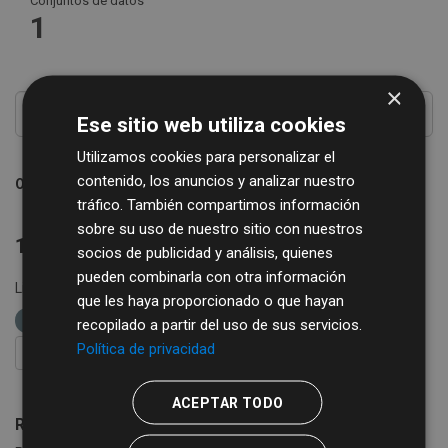
Conjuntos de datos
1
×
Ese sitio web utiliza cookies
Utilizamos cookies para personalizar el
contenido, los anuncios y analizar nuestro
Ordenar por
tráfico. También compartimos información
sobre su uso de nuestro sitio con nuestros
1 conjunto de datos encontrado
socios de publicidad y análisis, quienes
pueden combinarla con otra información
Licencias:
Creative Commons Attribution 4.0
Grupos:
que les haya proporcionado o que hayan
Comercio
Formatos:
XLSX
etiquetas:
empresas
recopilado a partir del uso de sus servicios.
Política de privacidad
FILTRAR RESULTADOS
ACEPTAR TODO
Registro Turístico de la Provincia de Salamanca