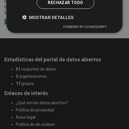
Relación e información de establecimientos registrados en el
RECHAZAR TODO
Registro Turístico de la Junta de Castilla y León de la Provincia de
Salamanca
MOSTRAR DETALLES
XLSX
CSV
GeoJSON
POWERED BY COOKIESCRIPT
Estadísticas del portal de datos abiertos
51
conjuntos de datos
2
organizaciones
17
grupos
Enlaces de interés
¿Qué son los datos abiertos?
Política de privacidad
Aviso legal
Política de de cookies