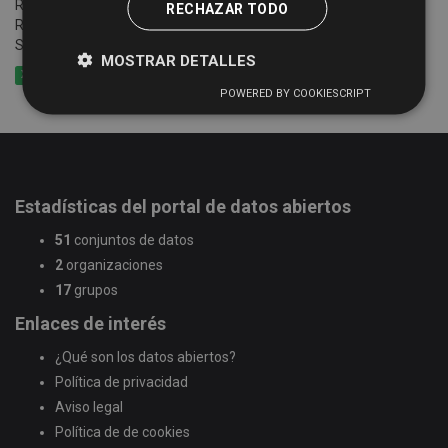
Relación e información de establecimientos registrados en el
RECHAZAR TODO
Registro Turístico de la Junta de Castilla y León de la Provincia de
Salamanca
MOSTRAR DETALLES
XLSX
CSV
GeoJSON
POWERED BY COOKIESCRIPT
Estadísticas del portal de datos abiertos
51
conjuntos de datos
2
organizaciones
17
grupos
Enlaces de interés
¿Qué son los datos abiertos?
Política de privacidad
Aviso legal
Política de de cookies