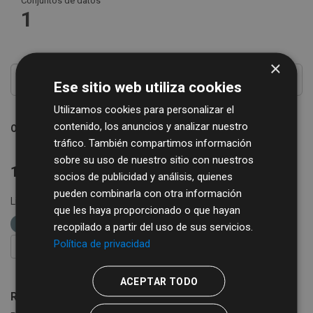
Conjuntos de datos
1
×
Ese sitio web utiliza cookies
Utilizamos cookies para personalizar el
contenido, los anuncios y analizar nuestro
Ordenar por
tráfico. También compartimos información
sobre su uso de nuestro sitio con nuestros
1 conjunto de datos encontrado
socios de publicidad y análisis, quienes
pueden combinarla con otra información
Licencias:
Creative Commons Attribution 4.0
Grupos:
que les haya proporcionado o que hayan
Comercio
etiquetas:
empresas
recopilado a partir del uso de sus servicios.
Política de privacidad
FILTRAR RESULTADOS
ACEPTAR TODO
Registro Turístico de la Provincia de Salamanca