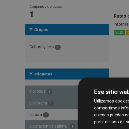
Conjuntos de datos
1
Rutas 
Informac
Grupos
XLSX
Cultura y ocio
1
etiquetas
Ese sitio web
bibliobus
1
Utilizamos cookies
biblioteca
1
compartimos infor
quienes pueden co
cultura
1
partir del uso de 
diputación de salam...
1