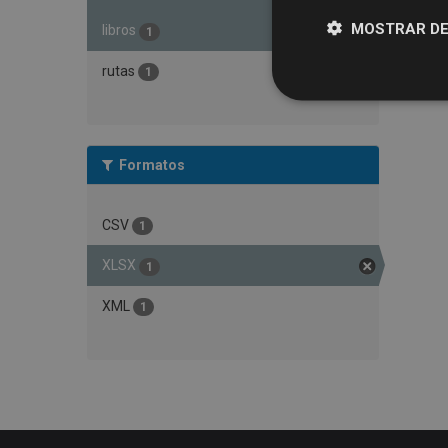
MOSTRAR DE
libros
1
rutas
1
Formatos
CSV
1
XLSX
1
XML
1