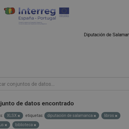
Diputación de Salama
junto de datos encontrado
s:
XLSX
etiquetas:
diputación de salamanca
libros
bus
biblioteca