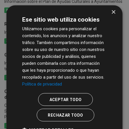
Información sobre el Plan de Ayudas Culturales a Ayuntamientos
×
XLSX
CSV
XML
Ese sitio web utiliza cookies
Rutas de Bibliobús
Utilizamos cookies para personalizar el
Información de las rutas y calendario del Servicio de Bibliobús
contenido, los anuncios y analizar nuestro
XLSX
CSV
XML
tráfico. También compartimos información
sobre su uso de nuestro sitio con nuestros
Guía de Recursos Culturales
socios de publicidad y análisis, quienes
pueden combinarla con otra información
Información sobre grupos, artistas, empresas..., que se ofertan a
través de la Guía de Recursos Culturales
que les haya proporcionado o que hayan
recopilado a partir del uso de sus servicios.
XLSX
CSV
XML
Política de privacidad
Catálogo de publicaciones de la Diputación Provincial
de Salamanca
ACEPTAR TODO
Catálogo de las publicaciones de la Diputación Provincial de
Salamanca, que incluye las ediciones de la Sección de
RECHAZAR TODO
Publicaciones de Diputación y las del Instituto de las...
XLSX
CSV
XML