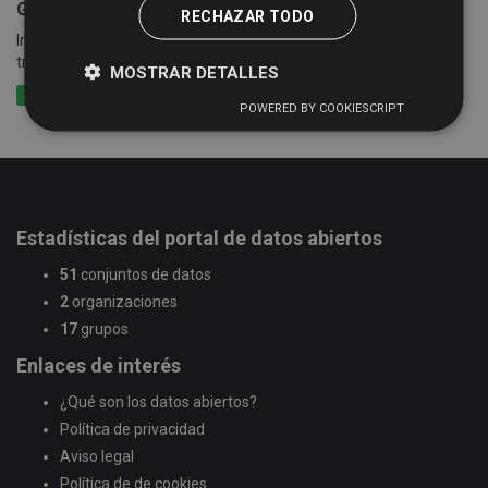
Guía de Recursos Culturales
RECHAZAR TODO
Información sobre grupos, artistas, empresas..., que se ofertan a
través de la Guía de Recursos Culturales
MOSTRAR DETALLES
XLSX
CSV
XML
POWERED BY COOKIESCRIPT
Estadísticas del portal de datos abiertos
51
conjuntos de datos
2
organizaciones
17
grupos
Enlaces de interés
¿Qué son los datos abiertos?
Política de privacidad
Aviso legal
Política de de cookies