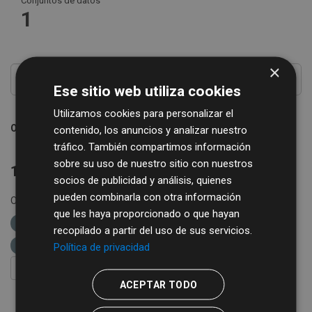
Conjuntos de datos
1
×
Ese sitio web utiliza cookies
Utilizamos cookies para personalizar el
Ordenar por
contenido, los anuncios y analizar nuestro
tráfico. También compartimos información
sobre su uso de nuestro sitio con nuestros
1 conjunto de datos encontrado
socios de publicidad y análisis, quienes
pueden combinarla con otra información
Organizaciones:
Diputación de Salamanca
Formatos:
que les haya proporcionado o que hayan
XLSX
XML
etiquetas:
cultura
espectáculos
recopilado a partir del uso de sus servicios.
artistas
Política de privacidad
FILTRAR RESULTADOS
ACEPTAR TODO