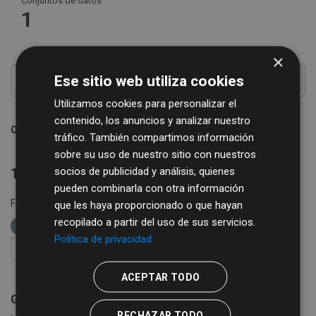
Conjuntos de datos
1
×
Ese sitio web utiliza cookies
Utilizamos cookies para personalizar el
contenido, los anuncios y analizar nuestro
Ordenar por
tráfico. También compartimos información
sobre su uso de nuestro sitio con nuestros
socios de publicidad y análisis, quienes
1 conjunto de datos encontrado
pueden combinarla con otra información
Formatos:
CSV
XLSX
XML
etiquetas:
que les haya proporcionado o que hayan
recopilado a partir del uso de sus servicios.
cultura
espectáculos
artistas
Política de privacidad
FILTRAR RESULTADOS
ACEPTAR TODO
Guía de Recursos Culturales
RECHAZAR TODO