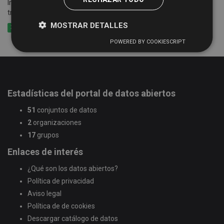
Información sobre grupos, artistas, empresas..., que se ofertan a
través de la Guía de Recursos Culturales
MOSTRAR DETALLES
XLSX
CSV
XML
POWERED BY COOKIESCRIPT
Estadísticas del portal de datos abiertos
51
conjuntos de datos
2
organizaciones
17
grupos
Enlaces de interés
¿Qué son los datos abiertos?
Política de privacidad
Aviso legal
Política de de cookies
Descargar catálogo de datos