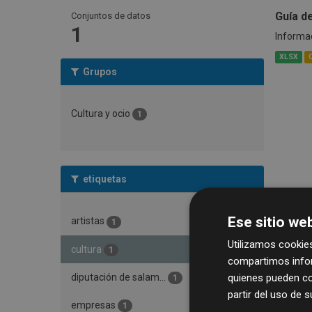
Guía d
Conjuntos de datos
1
Informac
XLSX
Grupos
Cultura y ocio
1
etiquetas
Ese sitio web
artistas
1
Utilizamos cookies
cultura
1
compartimos infor
quienes pueden co
diputación de salam...
1
partir del uso de 
empresas
1