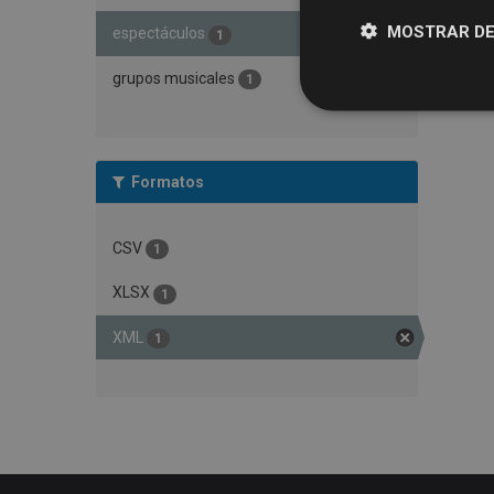
MOSTRAR DE
espectáculos
1
grupos musicales
1
Formatos
CSV
1
XLSX
1
XML
1