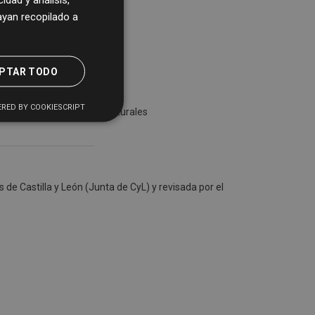
yan recopilado a
PTAR TODO
 de Salamanca
RED BY COOKIESCRIPT
a en el Plan de Ayudas Culturales
 de Castilla y León (Junta de CyL) y revisada por el