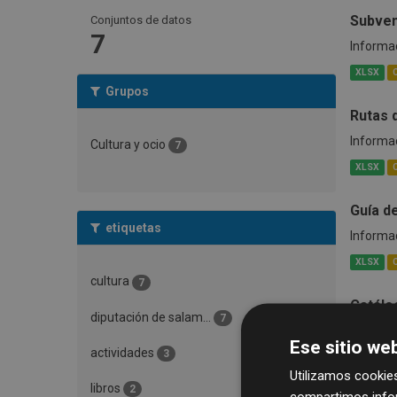
Subven
Conjuntos de datos
7
Informac
XLSX
Grupos
Rutas 
Informac
Cultura y ocio
7
XLSX
Guía d
etiquetas
Informac
XLSX
cultura
7
Catálo
diputación de salam...
7
Catálogo
Ese sitio web
Diputació
actividades
3
Utilizamos cookies
XLSX
libros
2
compartimos infor