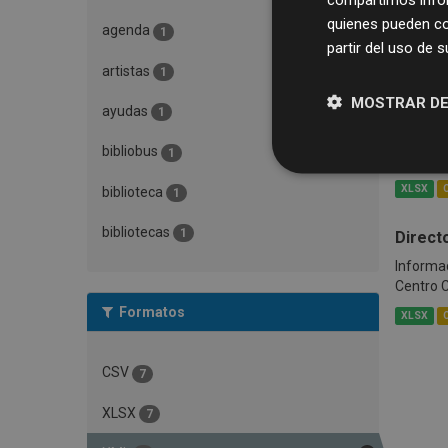
Activid
quienes pueden co
agenda
1
partir del uso de 
Agenda C
artistas
1
XLSX
MOSTRAR DE
ayudas
1
Listad
bibliobus
1
Informac
XLSX
biblioteca
1
bibliotecas
1
Directo
Informac
Centro 
Formatos
XLSX
CSV
7
XLSX
7