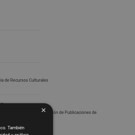
uía de Recursos Culturales
ca
×
luye las ediciones de la Sección de Publicaciones de
fico. También
dad y análisis,