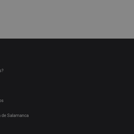
s?
os
ón de Salamanca