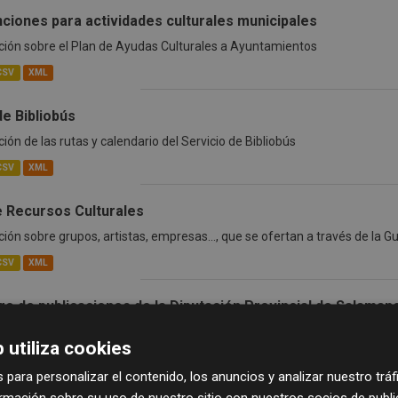
ciones para actividades culturales municipales
ión sobre el Plan de Ayudas Culturales a Ayuntamientos
CSV
XML
de Bibliobús
ión de las rutas y calendario del Servicio de Bibliobús
CSV
XML
e Recursos Culturales
ión sobre grupos, artistas, empresas..., que se ofertan a través de la G
CSV
XML
go de publicaciones de la Diputación Provincial de Salaman
 de las publicaciones de la Diputación Provincial de Salamanca, que inc
 utiliza cookies
n y las del Instituto de las...
 para personalizar el contenido, los anuncios y analizar nuestro trá
CSV
XML
mación sobre su uso de nuestro sitio con nuestros socios de publici