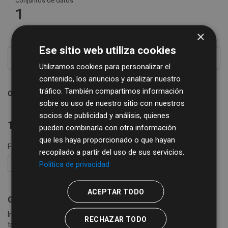
Conjuntos de datos
1
×
Ese sitio web utiliza cookies
Utilizamos cookies para personalizar el
contenido, los anuncios y analizar nuestro
tráfico. También compartimos información
Ordenar por
sobre su uso de nuestro sitio con nuestros
socios de publicidad y análisis, quienes
1 conjunto de datos encontrado
pueden combinarla con otra información
que les haya proporcionado o que hayan
Formatos:
XLSX
XML
etiquetas:
artistas
recopilado a partir del uso de sus servicios.
Política de privacidad
FILTRAR RESULTADOS
ACEPTAR TODO
Guía de Recursos Culturales
Información sobre grupos, artistas, empresas..., que se ofertan a
RECHAZAR TODO
través de la Guía de Recursos Culturales