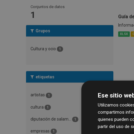
Conjuntos de datos
1
Guía d
Informac
Grupos
XLSX
Cultura y ocio
1
etiquetas
Ese sitio web
artistas
1
Utilizamos cookies
cultura
1
compartimos infor
quienes pueden co
diputación de salam...
1
partir del uso de 
empresas
1