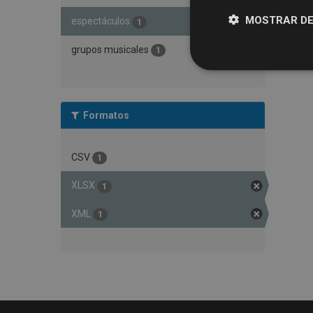
MOSTRAR DE
espectáculos
1
grupos musicales
1
Formatos
CSV
1
XLSX
1
XML
1