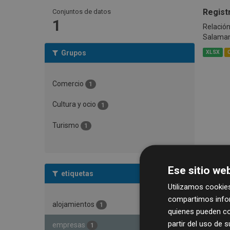
Regist
Conjuntos de datos
1
Relación
Salama
Grupos
XLSX
Comercio
1
Cultura y ocio
1
Turismo
1
Ese sitio web
etiquetas
Utilizamos cookies
compartimos infor
alojamientos
1
quienes pueden co
partir del uso de 
empresas
1