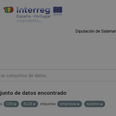
Diputación de Salama
junto de datos encontrado
s:
CSV
XLSX
etiquetas:
empresas
turismo