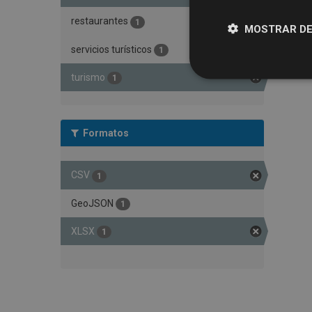
restaurantes
1
MOSTRAR DE
servicios turísticos
1
turismo
1
Formatos
CSV
1
GeoJSON
1
XLSX
1