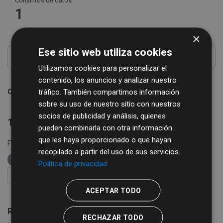
Conjuntos de datos
1
×
Ese sitio web utiliza cookies
Utilizamos cookies para personalizar el
contenido, los anuncios y analizar nuestro
tráfico. También compartimos información
Ordenar por
sobre su uso de nuestro sitio con nuestros
socios de publicidad y análisis, quienes
1 conjunto de datos encontrado
pueden combinarla con otra información
que les haya proporcionado o que hayan
Formatos:
CSV
XML
etiquetas:
cultura
recopilado a partir del uso de sus servicios.
bibliobus
Política de privacidad
FILTRAR RESULTADOS
ACEPTAR TODO
Rutas de Bibliobús
RECHAZAR TODO