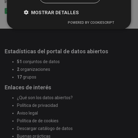
Información de las rutas y calendario del Servicio de Bibliobús
XLSX
CSV
XML
MOSTRAR DETALLES
POWERED BY COOKIESCRIPT
Estadísticas del portal de datos abiertos
51
conjuntos de datos
2
organizaciones
17
grupos
Enlaces de interés
¿Qué son los datos abiertos?
Política de privacidad
Aviso legal
Política de de cookies
Descargar catálogo de datos
Buenas prácticas