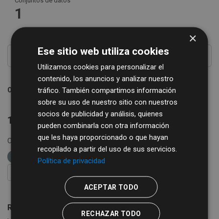
Conjuntos de datos
1
×
Ese sitio web utiliza cookies
Utilizamos cookies para personalizar el
contenido, los anuncios y analizar nuestro
tráfico. También compartimos información
Ordenar por
sobre su uso de nuestro sitio con nuestros
socios de publicidad y análisis, quienes
1 conjunto de datos encontrado
pueden combinarla con otra información
que les haya proporcionado o que hayan
Organizaciones:
Diputación de Salamanca
Formatos:
recopilado a partir del uso de sus servicios.
CSV
etiquetas:
bibliobus
biblioteca
Política de privacidad
FILTRAR RESULTADOS
ACEPTAR TODO
Rutas de Bibliobús
RECHAZAR TODO