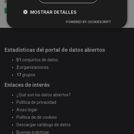
Información de las rutas y calendario del Servicio de Bibliobús
XLSX
CSV
XML
MOSTRAR DETALLES
POWERED BY COOKIESCRIPT
Estadísticas del portal de datos abiertos
51
conjuntos de datos
2
organizaciones
17
grupos
Enlaces de interés
¿Qué son los datos abiertos?
Política de privacidad
Aviso legal
Política de de cookies
Descargar catálogo de datos
Buenas prácticas