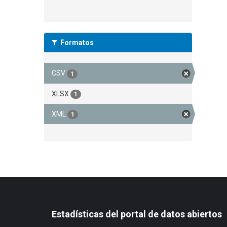
Formatos
CSV
1
XLSX
1
XML
1
Estadísticas del portal de datos abiertos