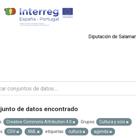
Diputación de Salama
junto de datos encontrado
s:
Creative Commons Attribution 4.0
Grupos:
Cultura y ocio
s:
CSV
XML
etiquetas:
cultura
agenda