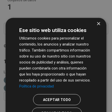
Conjuntos de datos
1
×
Ese sitio web utiliza cookies
Utilizamos cookies para personalizar el
contenido, los anuncios y analizar nuestro
Ordenar por
tráfico. También compartimos información
sobre su uso de nuestro sitio con nuestros
1 conjunto de datos encontrado
socios de publicidad y análisis, quienes
pueden combinarla con otra información
Licencias:
Creative Commons Attribution 4.0
Formatos:
que les haya proporcionado o que hayan
recopilado a partir del uso de sus servicios.
CSV
XLSX
etiquetas:
cultura
Política de privacidad
diputación de salamanca
libros
bibliobus
FILTRAR RESULTADOS
ACEPTAR TODO