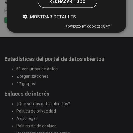
RECHAZAR TODO
Rutas de Bibliobús
Información de las rutas y calendario del Servicio de Bibliobús
MOSTRAR DETALLES
XLSX
CSV
XML
POWERED BY COOKIESCRIPT
Estadísticas del portal de datos abiertos
51
conjuntos de datos
2
organizaciones
17
grupos
Enlaces de interés
¿Qué son los datos abiertos?
Política de privacidad
Aviso legal
Política de de cookies