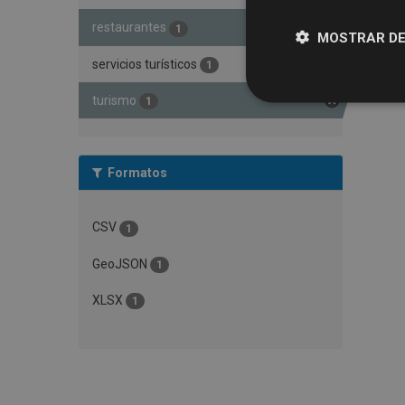
restaurantes
1
MOSTRAR DE
servicios turísticos
1
turismo
1
Formatos
CSV
1
GeoJSON
1
XLSX
1