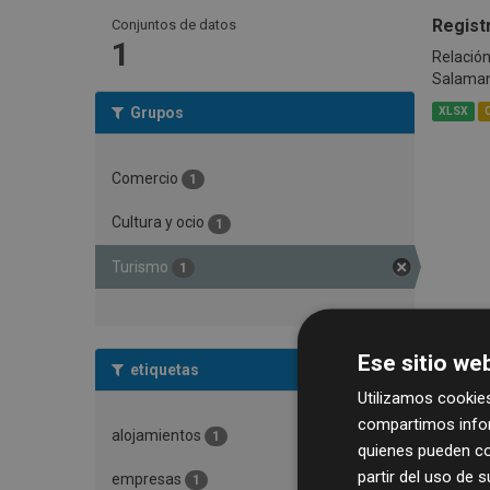
Regist
Conjuntos de datos
1
Relación
Salama
Grupos
XLSX
Comercio
1
Cultura y ocio
1
Turismo
1
Ese sitio web
etiquetas
Utilizamos cookies
compartimos infor
alojamientos
1
quienes pueden co
partir del uso de 
empresas
1