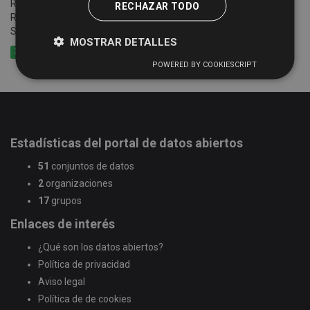
Relación e información de establecimientos registrados en el
RECHAZAR TODO
Registro Turístico de la Junta de Castilla y León de la Provincia de
Salamanca
MOSTRAR DETALLES
XLSX
CSV
GeoJSON
POWERED BY COOKIESCRIPT
Estadísticas del portal de datos abiertos
51
conjuntos de datos
2
organizaciones
17
grupos
Enlaces de interés
¿Qué son los datos abiertos?
Política de privacidad
Aviso legal
Política de de cookies