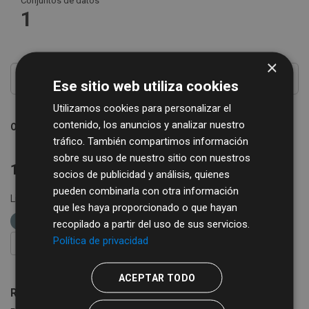
Conjuntos de datos
1
×
Ese sitio web utiliza cookies
Utilizamos cookies para personalizar el
contenido, los anuncios y analizar nuestro
Ordenar por
tráfico. También compartimos información
sobre su uso de nuestro sitio con nuestros
1 conjunto de datos encontrado
socios de publicidad y análisis, quienes
pueden combinarla con otra información
Licencias:
Creative Commons Attribution 4.0
Grupos:
que les haya proporcionado o que hayan
Turismo
etiquetas:
restaurantes
recopilado a partir del uso de sus servicios.
Política de privacidad
FILTRAR RESULTADOS
ACEPTAR TODO
Registro Turístico de la Provincia de Salamanca