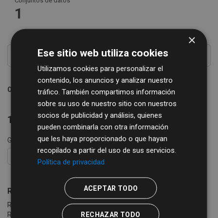
Conjuntos de datos
1
×
Ese sitio web utiliza cookies
Utilizamos cookies para personalizar el
contenido, los anuncios y analizar nuestro
Ordenar por
tráfico. También compartimos información
sobre su uso de nuestro sitio con nuestros
socios de publicidad y análisis, quienes
1 conjunto de datos encontrado
pueden combinarla con otra información
que les haya proporcionado o que hayan
Grupos:
Turismo
etiquetas:
servicios turísticos
recopilado a partir del uso de sus servicios.
FILTRAR RESULTADOS
Política de privacidad
ACEPTAR TODO
Registro Turístico de la Provincia de Salamanca
Relación e información de establecimientos registrados en el
RECHAZAR TODO
Registro Turístico de la Junta de Castilla y León de la Provincia de