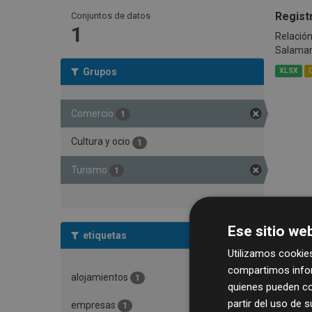
Regist
Conjuntos de datos
1
Relación
Salama
Grupos
XLSX
Comercio
1
Cultura y ocio
1
Turismo
1
Ese sitio web
etiquetas
Utilizamos cookies
compartimos infor
alojamientos
1
quienes pueden co
partir del uso de 
empresas
1