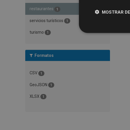
restaurantes
1
MOSTRAR DE
servicios turísticos
1
turismo
1
Formatos
CSV
1
GeoJSON
1
XLSX
1