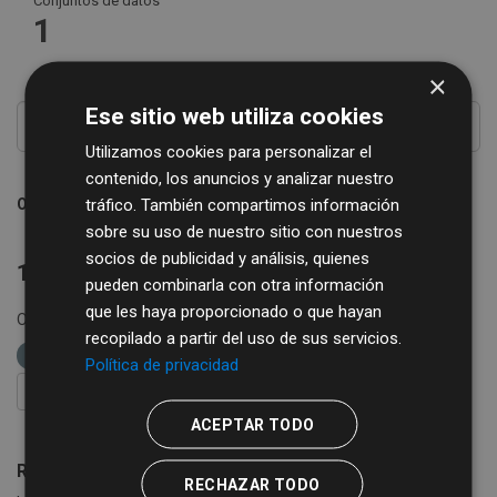
Conjuntos de datos
1
×
Ese sitio web utiliza cookies
Utilizamos cookies para personalizar el
contenido, los anuncios y analizar nuestro
tráfico. También compartimos información
Ordenar por
sobre su uso de nuestro sitio con nuestros
socios de publicidad y análisis, quienes
1 conjunto de datos encontrado
pueden combinarla con otra información
que les haya proporcionado o que hayan
Organizaciones:
Diputación de Salamanca
Formatos:
recopilado a partir del uso de sus servicios.
XML
etiquetas:
bibliobus
Política de privacidad
FILTRAR RESULTADOS
ACEPTAR TODO
Rutas de Bibliobús
RECHAZAR TODO