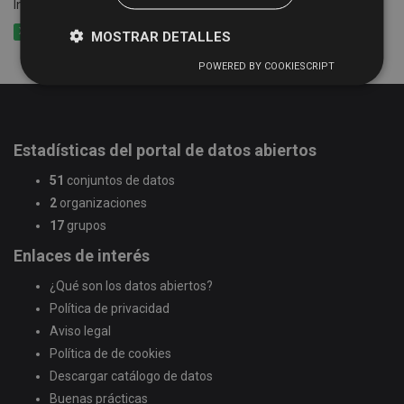
Información de las rutas y calendario del Servicio de Bibliobús
XLSX
CSV
XML
MOSTRAR DETALLES
POWERED BY COOKIESCRIPT
Estadísticas del portal de datos abiertos
51
conjuntos de datos
2
organizaciones
17
grupos
Enlaces de interés
¿Qué son los datos abiertos?
Política de privacidad
Aviso legal
Política de de cookies
Descargar catálogo de datos
Buenas prácticas