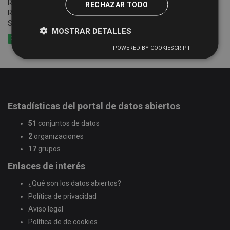
Relación e información de establecimientos registrados en el
RECHAZAR TODO
Registro Turístico de la Junta de Castilla y León de la Provincia de
Salamanca
MOSTRAR DETALLES
XLSX
CSV
GeoJSON
POWERED BY COOKIESCRIPT
Estadísticas del portal de datos abiertos
51
conjuntos de datos
2
organizaciones
17
grupos
Enlaces de interés
¿Qué son los datos abiertos?
Política de privacidad
Aviso legal
Política de de cookies