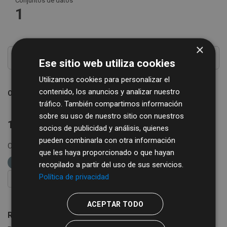
Conjuntos de datos
1
×
Ese sitio web utiliza cookies
Utilizamos cookies para personalizar el
contenido, los anuncios y analizar nuestro
Ordenar por
tráfico. También compartimos información
sobre su uso de nuestro sitio con nuestros
1 conjunto de datos encontrado
socios de publicidad y análisis, quienes
pueden combinarla con otra información
Organizaciones:
Diputación de Salamanca
etiquetas:
que les haya proporcionado o que hayan
alojamientos
restaurantes
recopilado a partir del uso de sus servicios.
Política de privacidad
FILTRAR RESULTADOS
ACEPTAR TODO
Registro Turístico de la Provincia de Salamanca