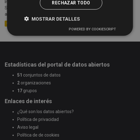
Información sobre las cotizaciones semanales de la Lonja de
RECHAZAR TODO
Salamanca (celebradas cada lunes) desde el año 2005 hasta la
actualidad. Se detalla información sobre la mesa,...
MOSTRAR DETALLES
CSV
XLSX
XML
POWERED BY COOKIESCRIPT
Estadísticas del portal de datos abiertos
51
conjuntos de datos
2
organizaciones
17
grupos
Enlaces de interés
¿Qué son los datos abiertos?
Política de privacidad
Aviso legal
Política de de cookies