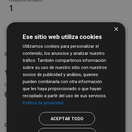
Conjuntos de datos
1
×
Ese sitio web utiliza cookies
Utilizamos cookies para personalizar el
contenido, los anuncios y analizar nuestro
Ordenar por
tráfico. También compartimos información
sobre su uso de nuestro sitio con nuestros
1 conjunto de datos encontrado
socios de publicidad y análisis, quienes
pueden combinarla con otra información
Organizaciones:
Diputación de Salamanca
etiquetas:
que les haya proporcionado o que hayan
ganadería
cotizaciones
lonja
recopilado a partir del uso de sus servicios.
Política de privacidad
FILTRAR RESULTADOS
ACEPTAR TODO
Cotizaciones semanales de la Lonja de Salamanca