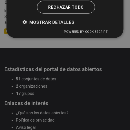
Cotizaciones semanales de la Lonja de Salamanca
RECHAZAR TODO
Información sobre las cotizaciones semanales de la Lonja de
Salamanca (celebradas cada lunes) desde el año 2005 hasta la
MOSTRAR DETALLES
actualidad. Se detalla información sobre la mesa,...
CSV
XLSX
XML
POWERED BY COOKIESCRIPT
Estadísticas del portal de datos abiertos
51
conjuntos de datos
2
organizaciones
17
grupos
Enlaces de interés
¿Qué son los datos abiertos?
Política de privacidad
Aviso legal