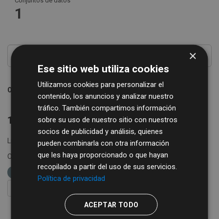
Conjuntos de datos
1
×
Ese sitio web utiliza cookies
Utilizamos cookies para personalizar el
Ordenar por
contenido, los anuncios y analizar nuestro
tráfico. También compartimos información
1 conjunto de datos encontrado
sobre su uso de nuestro sitio con nuestros
socios de publicidad y análisis, quienes
Licencias:
Creative Commons Attribution 4.0
pueden combinarla con otra información
que les haya proporcionado o que hayan
Organizaciones:
Diputación de Salamanca
etiquetas:
recopilado a partir del uso de sus servicios.
ganadería
Política de privacidad
FILTRAR RESULTADOS
ACEPTAR TODO