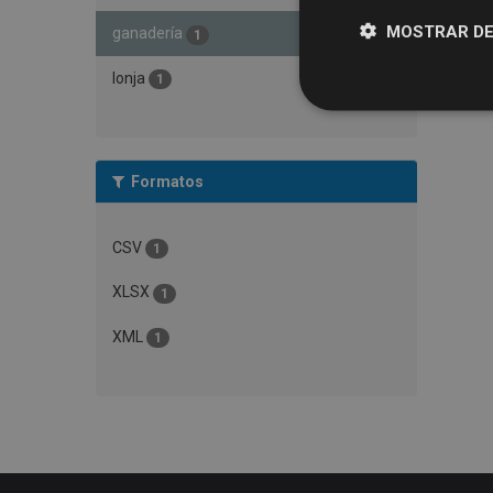
MOSTRAR DE
ganadería
1
lonja
1
Formatos
CSV
1
XLSX
1
XML
1