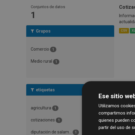
Cotiza
Conjuntos de datos
1
Informac
actualid
Grupos
CSV
X
Comercio
1
Medio rural
1
etiquetas
Ese sitio web
Utilizamos cookies
agricultura
1
compartimos infor
quienes pueden co
cotizaciones
1
partir del uso de 
diputación de salam...
1