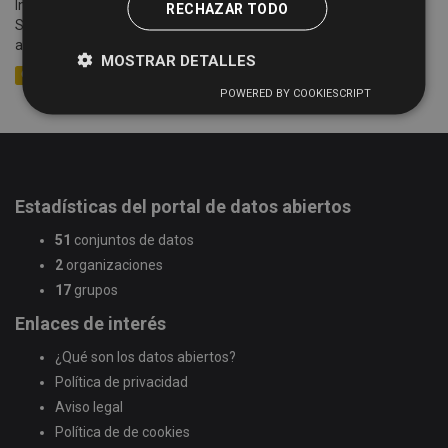
Información sobre las cotizaciones semanales de la Lonja de
RECHAZAR TODO
Salamanca (celebradas cada lunes) desde el año 2005 hasta la
actualidad. Se detalla información sobre la mesa,...
MOSTRAR DETALLES
CSV
XLSX
XML
POWERED BY COOKIESCRIPT
Estadísticas del portal de datos abiertos
51
conjuntos de datos
2
organizaciones
17
grupos
Enlaces de interés
¿Qué son los datos abiertos?
Política de privacidad
Aviso legal
Política de de cookies