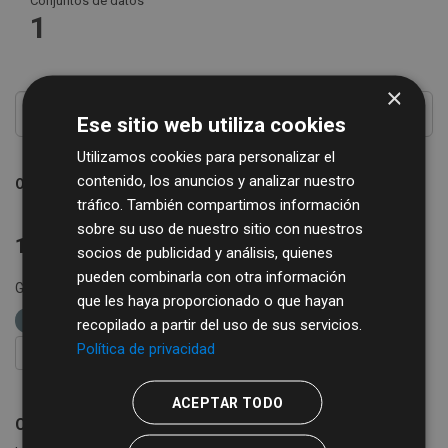
Conjuntos de datos
1
×
Ese sitio web utiliza cookies
Utilizamos cookies para personalizar el
contenido, los anuncios y analizar nuestro
Ordenar por
tráfico. También compartimos información
sobre su uso de nuestro sitio con nuestros
1 conjunto de datos encontrado
socios de publicidad y análisis, quienes
pueden combinarla con otra información
Grupos:
Comercio
Formatos:
XLSX
etiquetas:
que les haya proporcionado o que hayan
diputación de salamanca
ganadería
recopilado a partir del uso de sus servicios.
Política de privacidad
FILTRAR RESULTADOS
ACEPTAR TODO
Cotizaciones semanales de la Lonja de Salamanca