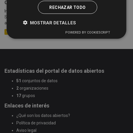
Cotizaciones semanales de la Lonja de Salamanca
RECHAZAR TODO
Información sobre las cotizaciones semanales de la Lonja de
Salamanca (celebradas cada lunes) desde el año 2005 hasta la
MOSTRAR DETALLES
actualidad. Se detalla información sobre la mesa,...
CSV
XLSX
XML
POWERED BY COOKIESCRIPT
Estadísticas del portal de datos abiertos
51
conjuntos de datos
2
organizaciones
17
grupos
Enlaces de interés
¿Qué son los datos abiertos?
Política de privacidad
Aviso legal