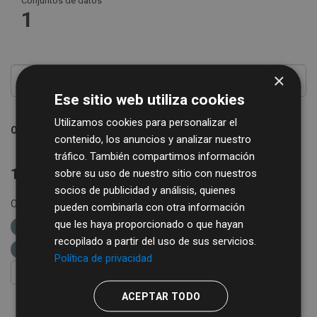
Conjuntos de datos
1
×
Ese sitio web utiliza cookies
Utilizamos cookies para personalizar el
Ordenar por
contenido, los anuncios y analizar nuestro
tráfico. También compartimos información
1 conjunto de datos encontrado
sobre su uso de nuestro sitio con nuestros
socios de publicidad y análisis, quienes
Organizaciones:
Diputación de Salamanca
Grupos:
pueden combinarla con otra información
que les haya proporcionado o que hayan
Comercio
Formatos:
XLSX
etiquetas:
recopilado a partir del uso de sus servicios.
diputación de salamanca
Política de privacidad
FILTRAR RESULTADOS
ACEPTAR TODO