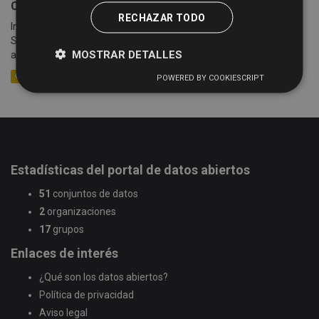
Cotizaciones semanales de la Lonja de Salamanca
RECHAZAR TODO
Información sobre las cotizaciones semanales de la Lonja de
Salamanca (celebradas cada lunes) desde el año 2005 hasta la
MOSTRAR DETALLES
actualidad. Se detalla información sobre la mesa,...
CSV
XLSX
XML
POWERED BY COOKIESCRIPT
Estadísticas del portal de datos abiertos
51
conjuntos de datos
2
organizaciones
17
grupos
Enlaces de interés
¿Qué son los datos abiertos?
Política de privacidad
Aviso legal