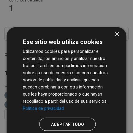
Conjuntos de datos
1
×
Ese sitio web utiliza cookies
Utilizamos cookies para personalizar el
Ordenar por
contenido, los anuncios y analizar nuestro
tráfico. También compartimos información
1 conjunto de datos encontrado
sobre su uso de nuestro sitio con nuestros
socios de publicidad y análisis, quienes
Organizaciones:
Diputación de Salamanca
Grupos:
pueden combinarla con otra información
que les haya proporcionado o que hayan
Medio rural
Comercio
etiquetas:
recopilado a partir del uso de sus servicios.
diputación de salamanca
ganadería
Política de privacidad
FILTRAR RESULTADOS
ACEPTAR TODO