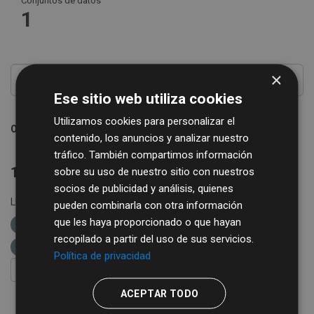
Conjuntos de datos
1
×
Ese sitio web utiliza cookies
Utilizamos cookies para personalizar el
Ordenar por
contenido, los anuncios y analizar nuestro
tráfico. También compartimos información
1 conjunto de datos encontrado
sobre su uso de nuestro sitio con nuestros
socios de publicidad y análisis, quienes
Licencias:
Creative Commons Attribution 4.0
Formatos:
pueden combinarla con otra información
que les haya proporcionado o que hayan
XML
etiquetas:
cotizaciones
agricultura
recopilado a partir del uso de sus servicios.
ganadería
Política de privacidad
FILTRAR RESULTADOS
ACEPTAR TODO