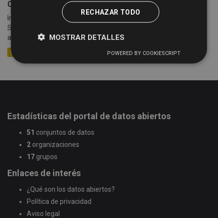
Cotizaciones semanales de la Lonja de Salamanca
RECHAZAR TODO
Información sobre las cotizaciones semanales de la Lonja de
Salamanca (celebradas cada lunes) desde el año 2005 hasta la
MOSTRAR DETALLES
actualidad. Se detalla información sobre la mesa,...
CSV
XLSX
XML
POWERED BY COOKIESCRIPT
Estadísticas del portal de datos abiertos
51
conjuntos de datos
2
organizaciones
17
grupos
Enlaces de interés
¿Qué son los datos abiertos?
Política de privacidad
Aviso legal