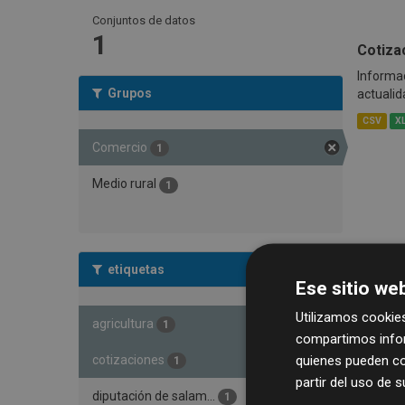
Conjuntos de datos
1
Cotiza
Informac
Grupos
actualid
CSV
X
Comercio
1
Medio rural
1
etiquetas
Ese sitio web
Utilizamos cookies
agricultura
1
compartimos infor
quienes pueden co
cotizaciones
1
partir del uso de 
diputación de salam...
1