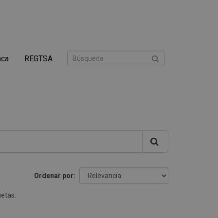
nca
REGTSA
Ordenar por
uetas: