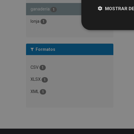
MOSTRAR DE
ganadería
1
lonja
1
Formatos
CSV
1
XLSX
1
XML
1