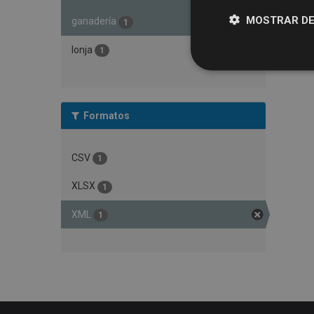
MOSTRAR DE
ganadería
1
lonja
1
Formatos
CSV
1
XLSX
1
XML
1