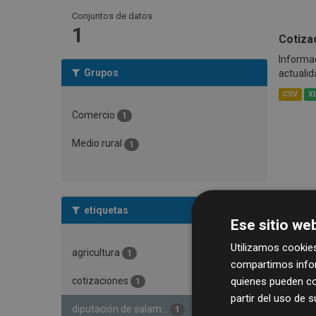
Conjuntos de datos
1
Cotiza
Informac
Grupos
actualid
CSV
X
Comercio
1
Medio rural
1
etiquetas
Ese sitio web
Utilizamos cookies
agricultura
1
compartimos infor
quienes pueden co
cotizaciones
1
partir del uso de 
diputación de salam...
1