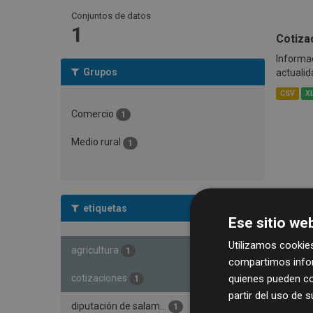
Conjuntos de datos
1
Cotiza
Informac
Grupos
actualid
CSV
X
Comercio
1
Medio rural
1
etiquetas
Ese sitio web
Utilizamos cookies
agricultura
1
compartimos infor
quienes pueden co
cotizaciones
1
partir del uso de 
diputación de salam...
1