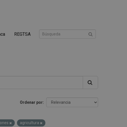
nca
REGTSA
Ordenar por
iones
agricultura