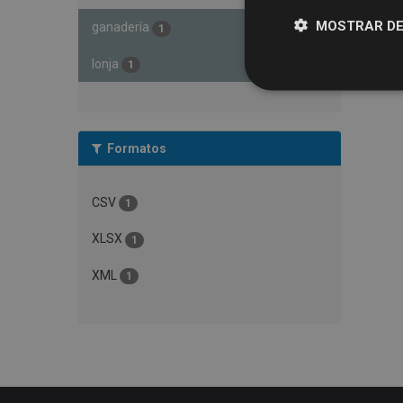
MOSTRAR DE
ganadería
1
lonja
1
Formatos
CSV
1
XLSX
1
XML
1