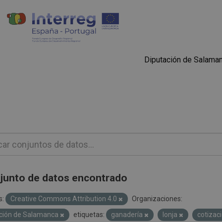
Diputación de Salama
junto de datos encontrado
s:
Creative Commons Attribution 4.0
Organizaciones:
ción de Salamanca
etiquetas:
ganadería
lonja
cotizac