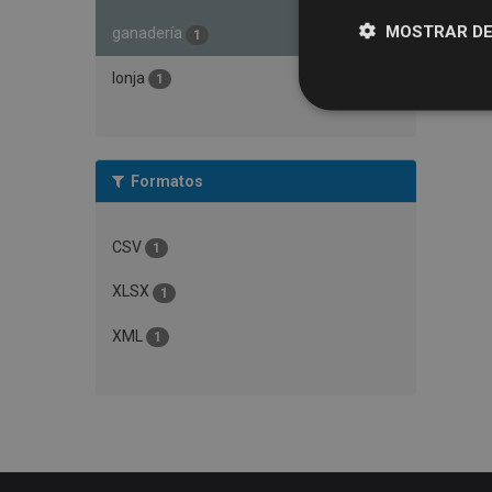
MOSTRAR DE
ganadería
1
lonja
1
Formatos
CSV
1
XLSX
1
XML
1