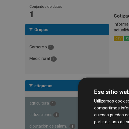
Conjuntos de datos
1
Cotiza
Informac
Grupos
actualid
CSV
X
Comercio
1
Medio rural
1
etiquetas
Ese sitio web
Utilizamos cookies
agricultura
1
compartimos infor
quienes pueden co
cotizaciones
1
partir del uso de 
diputación de salam...
1