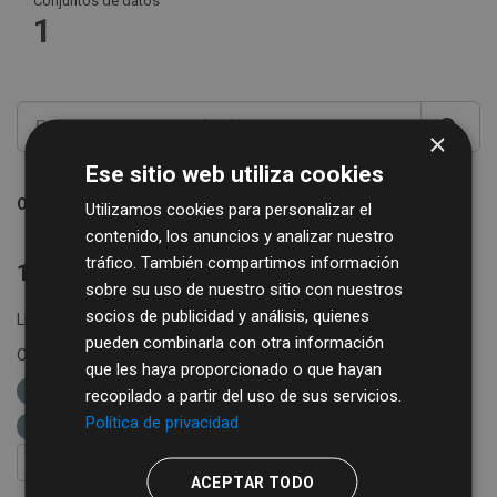
Conjuntos de datos
1
×
Ese sitio web utiliza cookies
Ordenar por
Utilizamos cookies para personalizar el
contenido, los anuncios y analizar nuestro
tráfico. También compartimos información
1 conjunto de datos encontrado
sobre su uso de nuestro sitio con nuestros
socios de publicidad y análisis, quienes
Licencias:
Creative Commons Attribution 4.0
pueden combinarla con otra información
Organizaciones:
Diputación de Salamanca
Grupos:
que les haya proporcionado o que hayan
Comercio
Formatos:
XML
etiquetas:
recopilado a partir del uso de sus servicios.
Política de privacidad
diputación de salamanca
ganadería
FILTRAR RESULTADOS
ACEPTAR TODO