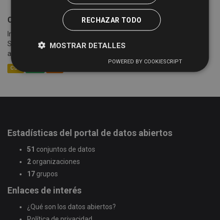
Cotizaciones semanales de la Lonja de Salamanca
RECHAZAR TODO
Información sobre las cotizaciones semanales de la Lonja de
Salamanca (celebradas cada lunes) desde el año 2005 hasta la
MOSTRAR DETALLES
actualidad. Se detalla información sobre la mesa,...
POWERED BY COOKIESCRIPT
CSV
XLSX
XML
Estadísticas del portal de datos abiertos
51
conjuntos de datos
2
organizaciones
17
grupos
Enlaces de interés
¿Qué son los datos abiertos?
Política de privacidad