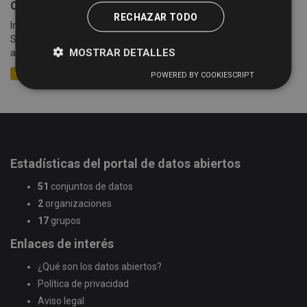
Cotizaciones semanales de la Lonja de Salamanca
RECHAZAR TODO
Información sobre las cotizaciones semanales de la Lonja de
Salamanca (celebradas cada lunes) desde el año 2005 hasta la
MOSTRAR DETALLES
actualidad. Se detalla información sobre la mesa,...
CSV
XLSX
XML
POWERED BY COOKIESCRIPT
Estadísticas del portal de datos abiertos
51
conjuntos de datos
2
organizaciones
17
grupos
Enlaces de interés
¿Qué son los datos abiertos?
Política de privacidad
Aviso legal