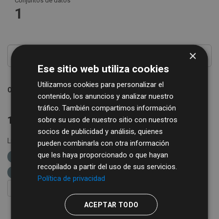
Conjuntos de datos
1
×
Ese sitio web utiliza cookies
Utilizamos cookies para personalizar el
Ordenar por
contenido, los anuncios y analizar nuestro
tráfico. También compartimos información
1 conjunto de datos encontrado
sobre su uso de nuestro sitio con nuestros
socios de publicidad y análisis, quienes
Licencias:
Creative Commons Attribution 4.0
Formatos:
pueden combinarla con otra información
que les haya proporcionado o que hayan
XML
Grupos:
Comercio
Organizaciones:
recopilado a partir del uso de sus servicios.
Diputación de Salamanca
Política de privacidad
FILTRAR RESULTADOS
ACEPTAR TODO