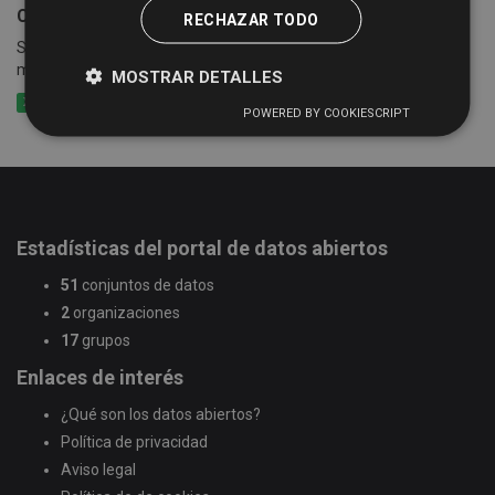
Censo empresarial de actividades económicas
RECHAZAR TODO
Suma de las cuotas tributarias del impuesto por epígrafes y
municipios
MOSTRAR DETALLES
XLSX
CSV
XLS
POWERED BY COOKIESCRIPT
Estadísticas del portal de datos abiertos
51
conjuntos de datos
2
organizaciones
17
grupos
Enlaces de interés
¿Qué son los datos abiertos?
Política de privacidad
Aviso legal