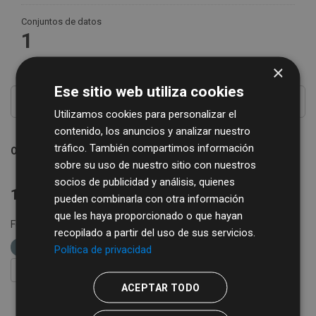
Conjuntos de datos
1
×
Ese sitio web utiliza cookies
Utilizamos cookies para personalizar el
contenido, los anuncios y analizar nuestro
tráfico. También compartimos información
Ordenar por
sobre su uso de nuestro sitio con nuestros
socios de publicidad y análisis, quienes
1 conjunto de datos encontrado
pueden combinarla con otra información
que les haya proporcionado o que hayan
Formatos:
XLS
CSV
etiquetas:
economía
recopilado a partir del uso de sus servicios.
impuestos
IAE
Política de privacidad
FILTRAR RESULTADOS
ACEPTAR TODO