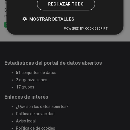
Censo empresarial de actividades económicas
RECHAZAR TODO
Suma de las cuotas tributarias del impuesto por epígrafes y
municipios
MOSTRAR DETALLES
XLSX
CSV
XLS
POWERED BY COOKIESCRIPT
Estadísticas del portal de datos abiertos
51
conjuntos de datos
2
organizaciones
17
grupos
Enlaces de interés
¿Qué son los datos abiertos?
Política de privacidad
Aviso legal
Política de de cookies