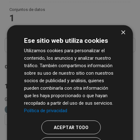
Conjuntos de datos
1
×
Ese sitio web utiliza cookies
Utilizamos cookies para personalizar el
contenido, los anuncios y analizar nuestro
tráfico. También compartimos información
Ordenar por
sobre su uso de nuestro sitio con nuestros
socios de publicidad y análisis, quienes
1 conjunto de datos encontrado
pueden combinarla con otra información
que les haya proporcionado o que hayan
Grupos:
IAE
Formatos:
CSV
etiquetas:
economía
recopilado a partir del uso de sus servicios.
impuestos
Política de privacidad
FILTRAR RESULTADOS
ACEPTAR TODO