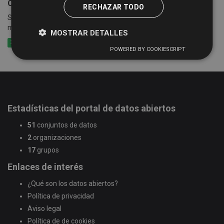
Censo empresarial de actividades económicas
RECHAZAR TODO
Suma de las cuotas tributarias del impuesto por epígrafes y
municipios
MOSTRAR DETALLES
XLSX
CSV
XLS
POWERED BY COOKIESCRIPT
Estadísticas del portal de datos abiertos
51
conjuntos de datos
2
organizaciones
17
grupos
Enlaces de interés
¿Qué son los datos abiertos?
Política de privacidad
Aviso legal
Política de de cookies