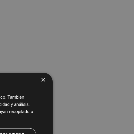
×
fico. También
dad y análisis,
yan recopilado a