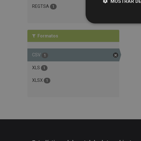
MOSTRAR DE
REGTSA
1
Formatos
CSV
1
XLS
1
XLSX
1