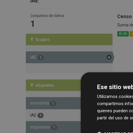
IAE
Conjuntos de datos
Censo 
1
Suma de 
XLSX
Grupos
IAE
1
etiquetas
Ese sitio web
Utilizamos cookies
economía
compartimos infor
1
quienes pueden co
IAE
1
partir del uso de 
impuestos
1