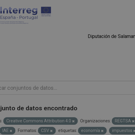
Diputación de Salama
junto de datos encontrado
s:
Creative Commons Attribution 4.0
Organizaciones:
REGTSA
IAE
Formatos:
CSV
etiquetas:
economía
impuestos