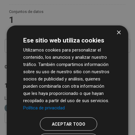
Conjuntos de datos
1
×
Ese sitio web utiliza cookies
Utilizamos cookies para personalizar el
contenido, los anuncios y analizar nuestro
tráfico. También compartimos información
Ordenar por
sobre su uso de nuestro sitio con nuestros
socios de publicidad y análisis, quienes
1 conjunto de datos encontrado
pueden combinarla con otra información
que les haya proporcionado o que hayan
Licencias:
Creative Commons Attribution 4.0
Grupos:
recopilado a partir del uso de sus servicios.
Política de privacidad
IAE
Formatos:
CSV
Organizaciones:
REGTSA
FILTRAR RESULTADOS
ACEPTAR TODO