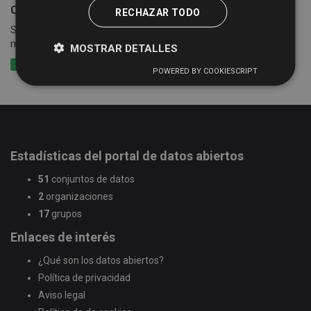
Censo empresarial de actividades económicas
RECHAZAR TODO
Suma de las cuotas tributarias del impuesto por epígrafes y
municipios
MOSTRAR DETALLES
XLSX
CSV
XLS
POWERED BY COOKIESCRIPT
Estadísticas del portal de datos abiertos
51
conjuntos de datos
2
organizaciones
17
grupos
Enlaces de interés
¿Qué son los datos abiertos?
Política de privacidad
Aviso legal