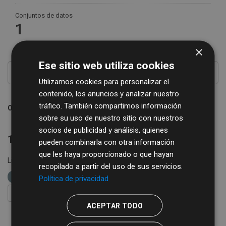
Conjuntos de datos
1
×
Ese sitio web utiliza cookies
Utilizamos cookies para personalizar el
contenido, los anuncios y analizar nuestro
tráfico. También compartimos información
Ordenar por
sobre su uso de nuestro sitio con nuestros
socios de publicidad y análisis, quienes
1 conjunto de datos encontrado
pueden combinarla con otra información
que les haya proporcionado o que hayan
Licencias:
Creative Commons Attribution 4.0
Formatos:
recopilado a partir del uso de sus servicios.
XLSX
etiquetas:
economía
impuestos
IAE
Política de privacidad
FILTRAR RESULTADOS
ACEPTAR TODO