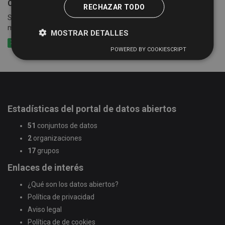
Censo empresarial de actividades económicas
RECHAZAR TODO
Suma de las cuotas tributarias del impuesto por epígrafes y
municipios
MOSTRAR DETALLES
XLSX
CSV
XLS
POWERED BY COOKIESCRIPT
Estadísticas del portal de datos abiertos
51
conjuntos de datos
2
organizaciones
17
grupos
Enlaces de interés
¿Qué son los datos abiertos?
Política de privacidad
Aviso legal
Política de de cookies