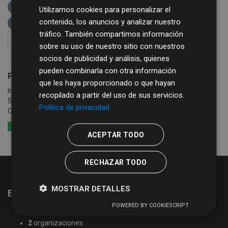
Sector público
etiquetas:
sector público
Utilizamos cookies para personalizar el
contenido, los anuncios y analizar nuestro
planeamiento urbanístico
diputación de salamanca
tráfico. También compartimos información
FILTRAR RESULTADOS
sobre su uso de nuestro sitio con nuestros
socios de publicidad y análisis, quienes
pueden combinarla con otra información
Planeamiento Urbanístico
que les haya proporcionado o que hayan
Información sobre planeamiento urbanístico en la provincia de
recopilado a partir del uso de sus servicios.
Salamanca Tipo de planeamiento: PGOU = Plan General de
Política de privacidad
Ordenación Urbana NUM = Normas Urbanísticas Municipales NS...
XLSX
CSV
XML
ACEPTAR TODO
RECHAZAR TODO
MOSTRAR DETALLES
Estadísticas del portal de datos abiertos
POWERED BY COOKIESCRIPT
51
conjuntos de datos
2
organizaciones