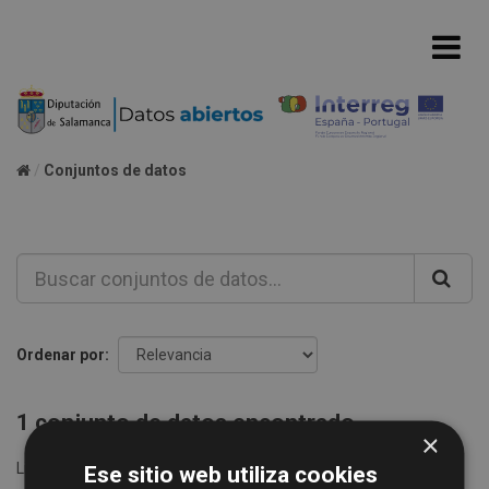
Conjuntos de datos
Ordenar por
1 conjunto de datos encontrado
×
Licencias:
Creative Commons Attribution 4.0
Grupos:
Ese sitio web utiliza cookies