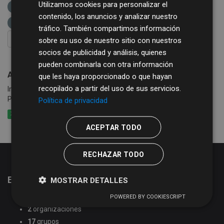
Utilizamos cookies para personalizar el
XLSX
Grupos:
Sector público
etiquetas:
contenido, los anuncios y analizar nuestro
sector público
alcaldes
tráfico. También compartimos información
FILTRAR RESULTADOS
sobre su uso de nuestro sitio con nuestros
socios de publicidad y análisis, quienes
pueden combinarla con otra información
Alcaldes de la provincia de Salamanca
que les haya proporcionado o que hayan
recopilado a partir del uso de sus servicios.
Información sobre Alcaldes/as de los Ayuntamientos de la
Provincia de Salamanca.
Política de privacidad
XLSX
CSV
XML
ACEPTAR TODO
RECHAZAR TODO
Estadísticas del portal de datos abiertos
MOSTRAR DETALLES
51
conjuntos de datos
POWERED BY COOKIESCRIPT
2
organizaciones
17
grupos