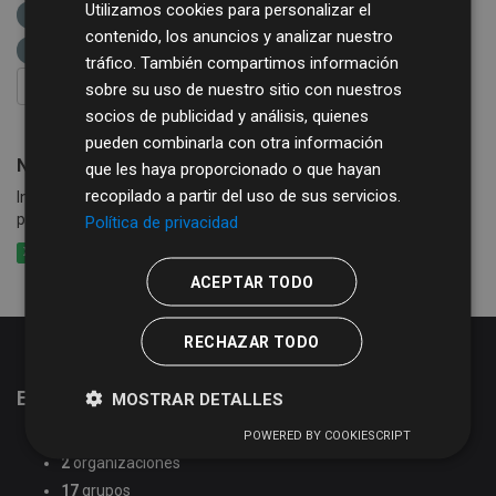
Utilizamos cookies para personalizar el
Sector público
etiquetas:
núcleos población
contenido, los anuncios y analizar nuestro
sector público
diputación de salamanca
tráfico. También compartimos información
FILTRAR RESULTADOS
sobre su uso de nuestro sitio con nuestros
socios de publicidad y análisis, quienes
pueden combinarla con otra información
Núcleos de población de la Provincia de Salamanca
que les haya proporcionado o que hayan
recopilado a partir del uso de sus servicios.
Información sobre Núcleos de población y municipio de
pertenencia en la Provincia de Salamanca
Política de privacidad
XLSX
CSV
XML
ACEPTAR TODO
RECHAZAR TODO
Estadísticas del portal de datos abiertos
MOSTRAR DETALLES
51
conjuntos de datos
POWERED BY COOKIESCRIPT
2
organizaciones
17
grupos