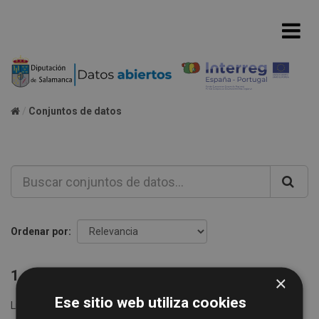
Conjuntos de datos
Ordenar por
1 conjunto de datos encontrado
×
Ese sitio web utiliza cookies
Licencias:
Creative Commons Attribution 4.0
Grupos: