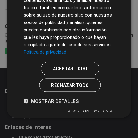
contenido, los anuncios y analizar nuestro
FILTRAR RESULTADOS
tráfico. También compartimos información
sobre su uso de nuestro sitio con nuestros
socios de publicidad y análisis, quienes
Consumo de agua, basura y alcantarillado
pueden combinarla con otra información
Consumo de agua por calle y periodo en los municipios que cobran
que les haya proporcionado o que hayan
la tasa de agua conjuntamente con basura y alcantarillado
recopilado a partir del uso de sus servicios.
XLSX
CSV
XLS
Política de privacidad
ACEPTAR TODO
RECHAZAR TODO
Estadísticas del portal de datos abiertos
MOSTRAR DETALLES
51
conjuntos de datos
2
organizaciones
POWERED BY COOKIESCRIPT
17
grupos
Enlaces de interés
¿Qué son los datos abiertos?