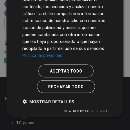
cultura
subvenciones
diputación de salamanca
contenido, los anuncios y analizar nuestro
actividades
tráfico. También compartimos información
sobre su uso de nuestro sitio con nuestros
FILTRAR RESULTADOS
socios de publicidad y análisis, quienes
pueden combinarla con otra información
que les haya proporcionado o que hayan
Subvenciones para actividades culturales municipales
recopilado a partir del uso de sus servicios.
Información sobre el Plan de Ayudas Culturales a Ayuntamientos
Política de privacidad
XLSX
CSV
XML
ACEPTAR TODO
RECHAZAR TODO
Estadísticas del portal de datos abiertos
MOSTRAR DETALLES
51
conjuntos de datos
POWERED BY COOKIESCRIPT
2
organizaciones
17
grupos