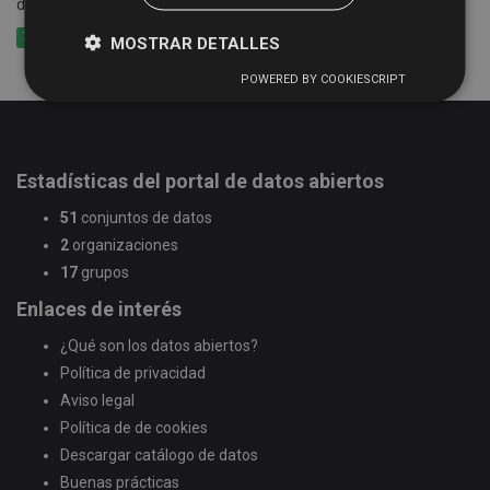
de Salamanca en el Plan de Ayudas Culturales
XLSX
CSV
XML
MOSTRAR DETALLES
POWERED BY COOKIESCRIPT
Estadísticas del portal de datos abiertos
51
conjuntos de datos
2
organizaciones
17
grupos
Enlaces de interés
¿Qué son los datos abiertos?
Política de privacidad
Aviso legal
Política de de cookies
Descargar catálogo de datos
Buenas prácticas