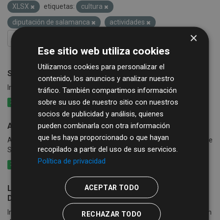
XLSX
etiquetas:
cultura
diputación de salamanca
actividades
×
FILTRAR RESULTADOS
Ese sitio web utiliza cookies
Utilizamos cookies para personalizar el
Subvenciones para actividades culturales municipales
contenido, los anuncios y analizar nuestro
Información sobre el Plan de Ayudas Culturales a Ayuntamientos
tráfico. También compartimos información
sobre su uso de nuestro sitio con nuestros
XLSX
CSV
XML
socios de publicidad y análisis, quienes
pueden combinarla con otra información
Actividades culturales en la provincia
que les haya proporcionado o que hayan
Agenda Cutural: listado de actividades culturales en la provincia de
recopilado a partir del uso de sus servicios.
Salamanca
Política de privacidad
XLSX
CSV
XML
ACEPTAR TODO
Listado de actividades culturales subvencionadas por
Diputación de Salamanca
Información sobre las culturales subvencionadas por la Diputación
RECHAZAR TODO