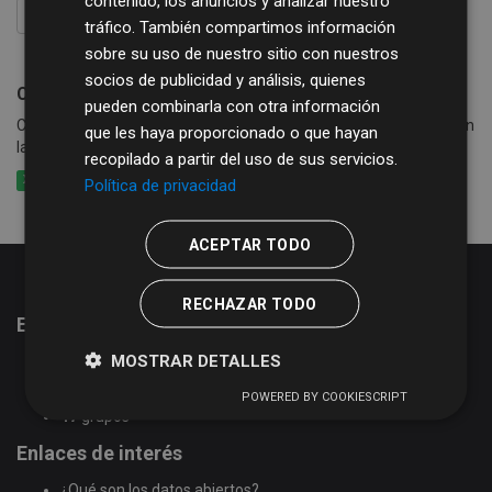
contenido, los anuncios y analizar nuestro
FILTRAR RESULTADOS
tráfico. También compartimos información
sobre su uso de nuestro sitio con nuestros
socios de publicidad y análisis, quienes
Consumo de agua, basura y alcantarillado
pueden combinarla con otra información
Consumo de agua por calle y periodo en los municipios que cobran
que les haya proporcionado o que hayan
la tasa de agua conjuntamente con basura y alcantarillado
recopilado a partir del uso de sus servicios.
XLSX
CSV
XLS
Política de privacidad
ACEPTAR TODO
RECHAZAR TODO
Estadísticas del portal de datos abiertos
MOSTRAR DETALLES
51
conjuntos de datos
2
organizaciones
POWERED BY COOKIESCRIPT
17
grupos
Enlaces de interés
¿Qué son los datos abiertos?