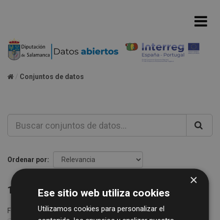
Conjuntos de datos
Ordenar por
×
1 conjunto de datos encontrado
Ese sitio web utiliza cookies
Utilizamos cookies para personalizar el
Formatos:
XLS
etiquetas:
alcantarillado
agua