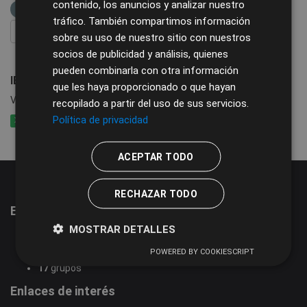
contenido, los anuncios y analizar nuestro
REGTSA
urbana
impuestos
IBI
tráfico. También compartimos información
FILTRAR RESULTADOS
sobre su uso de nuestro sitio con nuestros
socios de publicidad y análisis, quienes
pueden combinarla con otra información
IBI Propiedades inmobiliarias urbanas
que les haya proporcionado o que hayan
Valor catastral por calles y usos de cada municipio
recopilado a partir del uso de sus servicios.
Política de privacidad
XLSX
CSV
XLS
ACEPTAR TODO
RECHAZAR TODO
Estadísticas del portal de datos abiertos
MOSTRAR DETALLES
51
conjuntos de datos
2
organizaciones
POWERED BY COOKIESCRIPT
17
grupos
Enlaces de interés