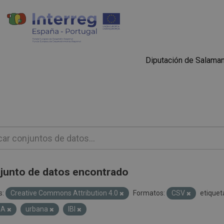
Diputación de Salama
junto de datos encontrado
s:
Creative Commons Attribution 4.0
Formatos:
CSV
etiquet
SA
urbana
IBI