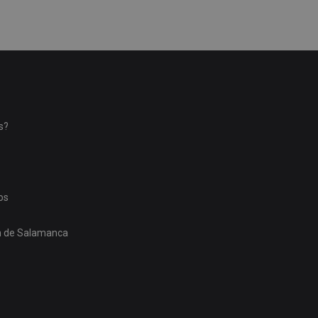
s?
os
ón de Salamanca