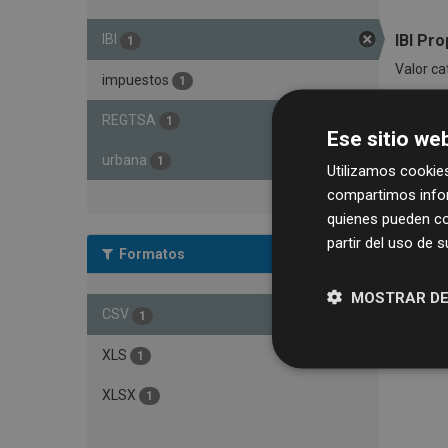
IBI Pr
IBI
1
Valor ca
impuestos
1
XLSX
REGTSA
1
Ese sitio web
urbana
1
Utilizamos cookies
compartimos infor
quienes pueden co
partir del uso de 
Formatos
MOSTRAR DE
CSV
1
XLS
1
XLSX
1