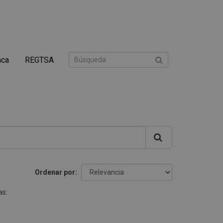
nca
REGTSA
Ordenar por
as: